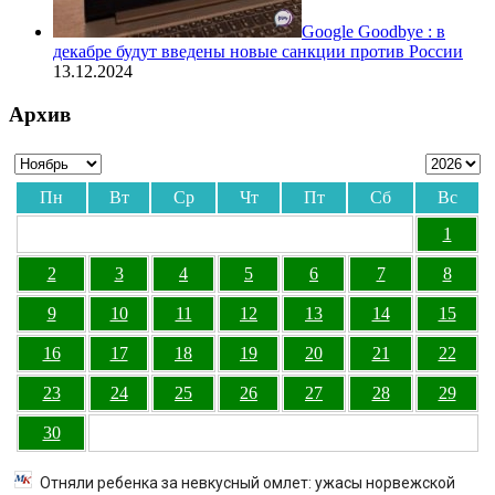
Google Goodbye : в
декабре будут введены новые санкции против России
13.12.2024
Архив
Пн
Вт
Ср
Чт
Пт
Сб
Вс
1
2
3
4
5
6
7
8
9
10
11
12
13
14
15
16
17
18
19
20
21
22
23
24
25
26
27
28
29
30
Отняли ребенка за невкусный омлет: ужасы норвежской