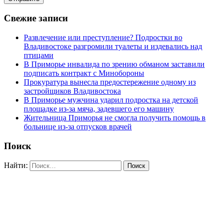
Свежие записи
Развлечение или преступление? Подростки во
Владивостоке разгромили туалеты и издевались над
птицами
В Приморье инвалида по зрению обманом заставили
подписать контракт с Минобороны
Прокуратура вынесла предостережение одному из
застройщиков Владивостока
В Приморье мужчина ударил подростка на детской
площадке из-за мяча, задевшего его машину
Жительница Приморья не смогла получить помощь в
больнице из-за отпусков врачей
Поиск
Найти: