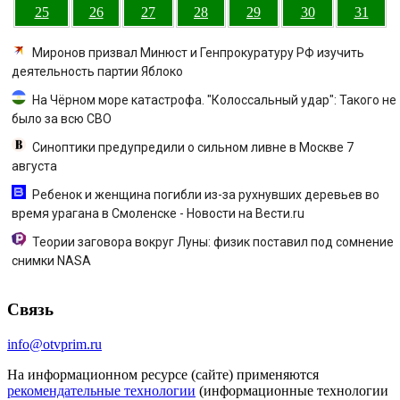
25
26
27
28
29
30
31
Миронов призвал Минюст и Генпрокуратуру РФ изучить
деятельность партии Яблоко
На Чёрном море катастрофа. "Колоссальный удар": Такого не
было за всю СВО
Синоптики предупредили о сильном ливне в Москве 7
августа
Ребенок и женщина погибли из-за рухнувших деревьев во
время урагана в Смоленске - Новости на Вести.ru
Теории заговора вокруг Луны: физик поставил под сомнение
снимки NASA
Связь
info@otvprim.ru
На информационном ресурсе (сайте) применяются
рекомендательные технологии
(информационные технологии