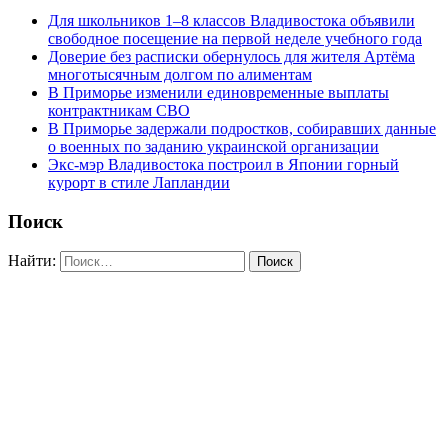
Для школьников 1–8 классов Владивостока объявили
свободное посещение на первой неделе учебного года
Доверие без расписки обернулось для жителя Артёма
многотысячным долгом по алиментам
В Приморье изменили единовременные выплаты
контрактникам СВО
В Приморье задержали подростков, собиравших данные
о военных по заданию украинской организации
Экс-мэр Владивостока построил в Японии горный
курорт в стиле Лапландии
Поиск
Найти: