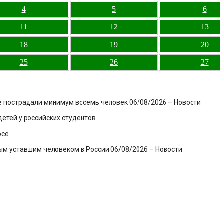
4
5
6
11
12
13
18
19
20
25
26
27
е пострадали минимум восемь человек 06/08/2026 – Новости
етей у российских студентов
юсе
ым уставшим человеком в России 06/08/2026 – Новости