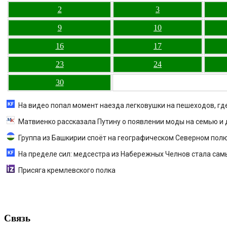
2
3
9
10
16
17
23
24
30
На видео попал момент наезда легковушки на пешеходов, гд
Матвиенко рассказала Путину о появлении моды на семью и д
Группа из Башкирии споёт на географическом Северном пол
На пределе сил: медсестра из Набережных Челнов стала сам
Присяга кремлевского полка
Связь