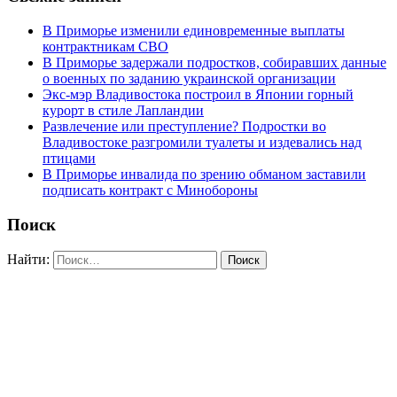
В Приморье изменили единовременные выплаты
контрактникам СВО
В Приморье задержали подростков, собиравших данные
о военных по заданию украинской организации
Экс-мэр Владивостока построил в Японии горный
курорт в стиле Лапландии
Развлечение или преступление? Подростки во
Владивостоке разгромили туалеты и издевались над
птицами
В Приморье инвалида по зрению обманом заставили
подписать контракт с Минобороны
Поиск
Найти: