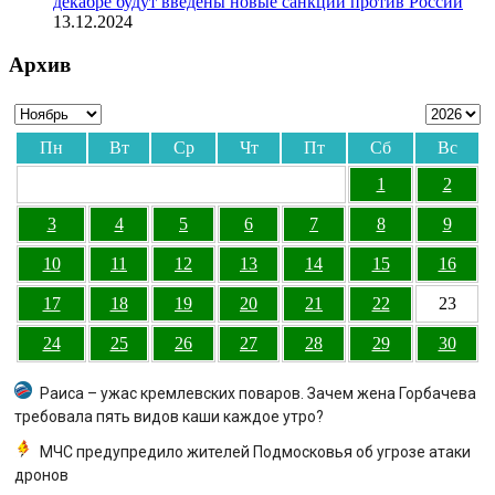
декабре будут введены новые санкции против России
13.12.2024
Архив
Пн
Вт
Ср
Чт
Пт
Сб
Вс
1
2
3
4
5
6
7
8
9
10
11
12
13
14
15
16
17
18
19
20
21
22
23
24
25
26
27
28
29
30
Раиса – ужас кремлевских поваров. Зачем жена Горбачева
требовала пять видов каши каждое утро?
МЧС предупредило жителей Подмосковья об угрозе атаки
дронов