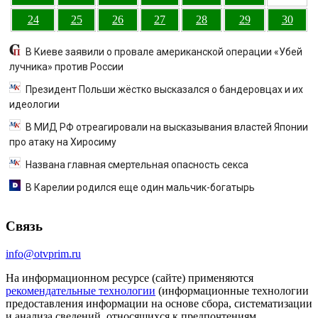
24
25
26
27
28
29
30
В Киеве заявили о провале американской операции «Убей
лучника» против России
Президент Польши жёстко высказался о бандеровцах и их
идеологии
В МИД РФ отреагировали на высказывания властей Японии
про атаку на Хиросиму
Названа главная смертельная опасность секса
В Карелии родился еще один мальчик-богатырь
Связь
info@otvprim.ru
На информационном ресурсе (сайте) применяются
рекомендательные технологии
(информационные технологии
предоставления информации на основе сбора, систематизации
и анализа сведений, относящихся к предпочтениям