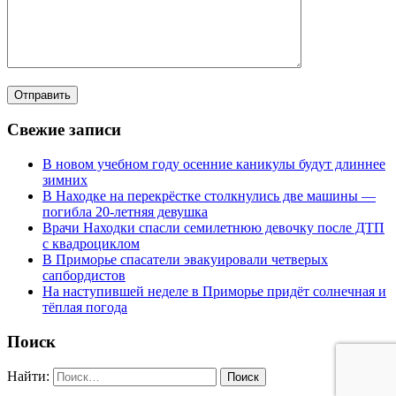
Свежие записи
В новом учебном году осенние каникулы будут длиннее
зимних
В Находке на перекрёстке столкнулись две машины —
погибла 20-летняя девушка
Врачи Находки спасли семилетнюю девочку после ДТП
с квадроциклом
В Приморье спасатели эвакуировали четверых
сапбордистов
На наступившей неделе в Приморье придёт солнечная и
тёплая погода
Поиск
Найти: