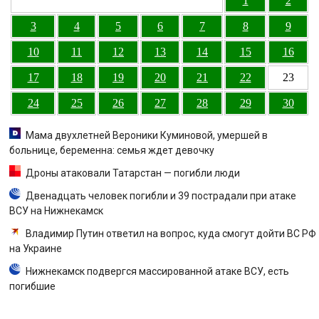
1
2
3
4
5
6
7
8
9
10
11
12
13
14
15
16
17
18
19
20
21
22
23
24
25
26
27
28
29
30
Мама двухлетней Вероники Куминовой, умершей в
больнице, беременна: семья ждет девочку
Дроны атаковали Татарстан — погибли люди
Двенадцать человек погибли и 39 пострадали при атаке
ВСУ на Нижнекамск
Владимир Путин ответил на вопрос, куда смогут дойти ВС РФ
на Украине
Нижнекамск подвергся массированной атаке ВСУ, есть
погибшие