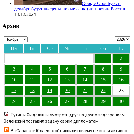
Google Goodbye : в
декабре будут введены новые санкции против России
13.12.2024
Архив
Пн
Вт
Ср
Чт
Пт
Сб
Вс
1
2
3
4
5
6
7
8
9
10
11
12
13
14
15
16
17
18
19
20
21
22
23
24
25
26
27
28
29
30
Путин и Си должны смотреть друг на друг с подозрением:
Зеленский поставил задачу своим дипломатам
В «Салавате Юлаеве» объяснили,почему не стали активно