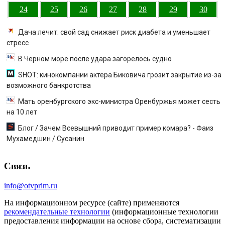
24
25
26
27
28
29
30
Дача лечит: свой сад снижает риск диабета и уменьшает
стресс
В Черном море после удара загорелось судно
SHOT: кинокомпании актера Биковича грозит закрытие из-за
возможного банкротства
Мать оренбургского экс-министра Оренбуржья может сесть
на 10 лет
Блог / Зачем Всевышний приводит пример комара? - Фаиз
Мухамедшин / Сусанин
Связь
info@otvprim.ru
На информационном ресурсе (сайте) применяются
рекомендательные технологии
(информационные технологии
предоставления информации на основе сбора, систематизации