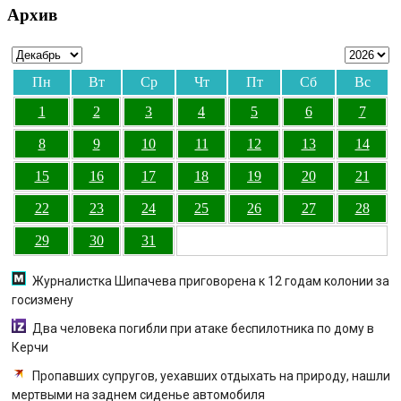
Архив
Пн
Вт
Ср
Чт
Пт
Сб
Вс
1
2
3
4
5
6
7
8
9
10
11
12
13
14
15
16
17
18
19
20
21
22
23
24
25
26
27
28
29
30
31
Журналистка Шипачева приговорена к 12 годам колонии за
госизмену
Два человека погибли при атаке беспилотника по дому в
Керчи
Пропавших супругов, уехавших отдыхать на природу, нашли
мертвыми на заднем сиденье автомобиля