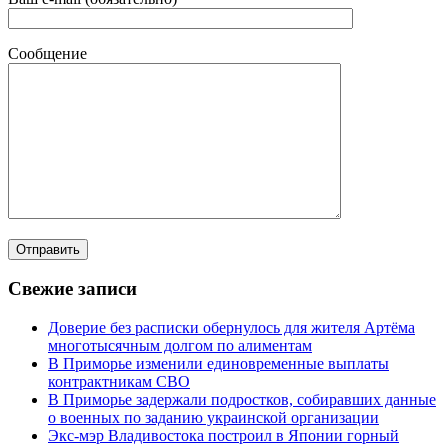
Сообщение
Свежие записи
Доверие без расписки обернулось для жителя Артёма
многотысячным долгом по алиментам
В Приморье изменили единовременные выплаты
контрактникам СВО
В Приморье задержали подростков, собиравших данные
о военных по заданию украинской организации
Экс-мэр Владивостока построил в Японии горный