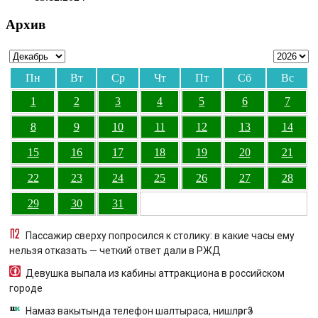
Архив
Пн
Вт
Ср
Чт
Пт
Сб
Вс
1
2
3
4
5
6
7
8
9
10
11
12
13
14
15
16
17
18
19
20
21
22
23
24
25
26
27
28
29
30
31
Пассажир сверху попросился к столику: в какие часы ему
нельзя отказать — четкий ответ дали в РЖД
Девушка выпала из кабины аттракциона в российском
городе
Намаз вакытында телефон шалтыраса, нишләргә?