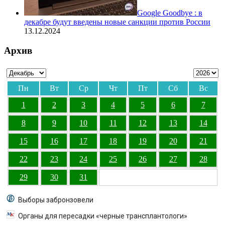
Google Goodbye : в
декабре будут введены новые санкции против России
13.12.2024
Архив
Пн
Вт
Ср
Чт
Пт
Сб
Вс
1
2
3
4
5
6
7
8
9
10
11
12
13
14
15
16
17
18
19
20
21
22
23
24
25
26
27
28
29
30
31
Выборы забронзовели
Органы для пересадки «черные трансплантологи»