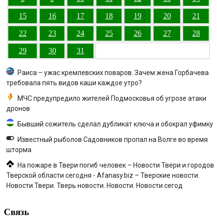
15
16
17
18
19
20
21
22
23
24
25
26
27
28
29
30
31
Раиса – ужас кремлевских поваров. Зачем жена Горбачева
требовала пять видов каши каждое утро?
МЧС предупредило жителей Подмосковья об угрозе атаки
дронов
Бывший сожитель сделал дубликат ключа и обокрал уфимку
Известный рыболов Садовников пропал на Волге во время
шторма
На пожаре в Твери погиб человек – Новости Твери и городов
Тверской области сегодня - Afanasy.biz – Тверские новости.
Новости Твери. Тверь новости. Новости. Новости сегод
Связь