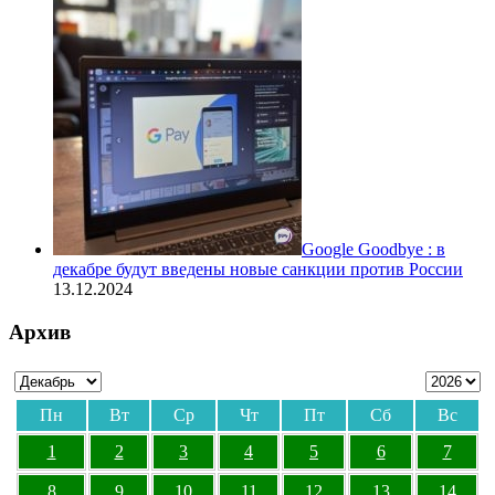
Google Goodbye : в
декабре будут введены новые санкции против России
13.12.2024
Архив
Пн
Вт
Ср
Чт
Пт
Сб
Вс
1
2
3
4
5
6
7
8
9
10
11
12
13
14