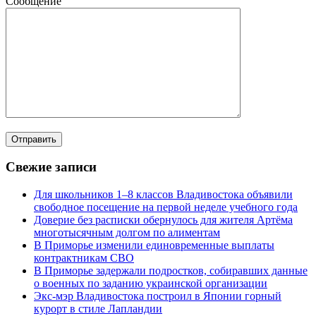
Сообщение
Свежие записи
Для школьников 1–8 классов Владивостока объявили
свободное посещение на первой неделе учебного года
Доверие без расписки обернулось для жителя Артёма
многотысячным долгом по алиментам
В Приморье изменили единовременные выплаты
контрактникам СВО
В Приморье задержали подростков, собиравших данные
о военных по заданию украинской организации
Экс-мэр Владивостока построил в Японии горный
курорт в стиле Лапландии