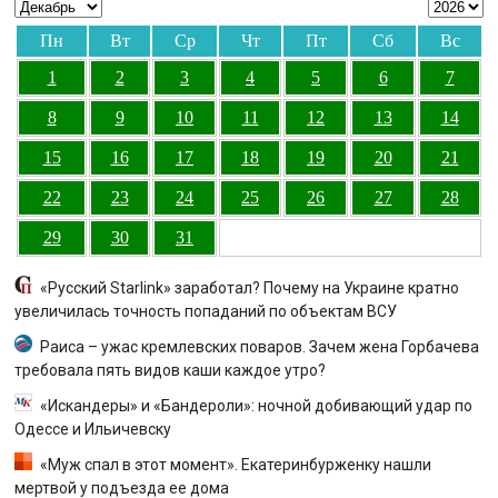
Пн
Вт
Ср
Чт
Пт
Сб
Вс
1
2
3
4
5
6
7
8
9
10
11
12
13
14
15
16
17
18
19
20
21
22
23
24
25
26
27
28
29
30
31
«Русский Starlink» заработал? Почему на Украине кратно
увеличилась точность попаданий по объектам ВСУ
Раиса – ужас кремлевских поваров. Зачем жена Горбачева
требовала пять видов каши каждое утро?
«Искандеры» и «Бандероли»: ночной добивающий удар по
Одессе и Ильичевску
«Муж спал в этот момент». Екатеринбурженку нашли
мертвой у подъезда ее дома