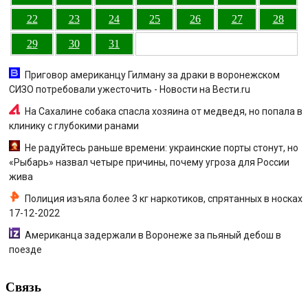
22
23
24
25
26
27
28
29
30
31
Приговор американцу Гилману за драки в воронежском
СИЗО потребовали ужесточить - Новости на Вести.ru
На Сахалине собака спасла хозяина от медведя, но попала в
клинику с глубокими ранами
Не радуйтесь раньше времени: украинские порты стонут, но
«Рыбарь» назвал четыре причины, почему угроза для России
жива
Полиция изъяла более 3 кг наркотиков, спрятанных в носках
17-12-2022
Американца задержали в Воронеже за пьяный дебош в
поезде
Связь