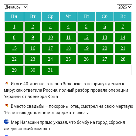
Пн
Вт
Ср
Чт
Пт
Сб
Вс
1
2
3
4
5
6
7
8
9
10
11
12
13
14
15
16
17
18
19
20
21
22
23
24
25
26
27
28
29
30
31
Итоги 40-дневного плана Зеленского по принуждению к
миру: как ответила Россия, полный разбор провала операции
Украины от военкора Коца
Вместо свадьбы – похороны: отец смотрел на свою мертвую
16-летнюю дочь и не мог сдержать слезы
Мэр Нагасаки прямо указал, что бомбу на город сбросил
американский самолет