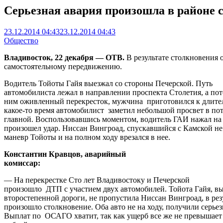
Серьезная авария произошла в районе 
23.12.2014 04:43
23.12.2014 04:43
Общество
Владивосток, 22 декабря — ОТВ.
В результате столкновения 
самостоятельному передвижению.
Водитель Тойоты Гайя выезжал со стороны Печерской. Путь
автомобилиста лежал в направлении проспекта Столетия, а пото
ним оживленный перекресток, мужчина приготовился к длит
какое-то время автомобилист заметил небольшой просвет в по
главной. Воспользовавшись моментом, водитель ГАИ нажал на г
произошел удар. Ниссан Вингроад, спускавшийся с Камской не 
маневр Тойоты и на полном ходу врезался в нее.
Константин Кравцов, аварийный
комиссар:
— На перекрестке Сто лет Владивостоку и Печерской
произошло ДТП с участием двух автомобилей. Тойота Гайя, вы
второстепенной дороги, не пропустила Ниссан Вингроад, в рез
произошло столкновение. Оба авто не на ходу, получили серье
Выплат по ОСАГО хватит, так как ущерб все же не превышает