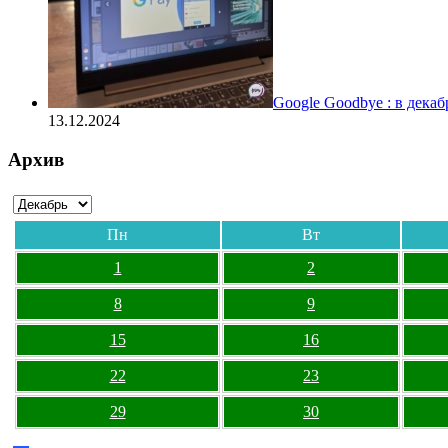
Google Goodbye : в дека
13.12.2024
Архив
Пн
Вт
1
2
8
9
15
16
22
23
29
30