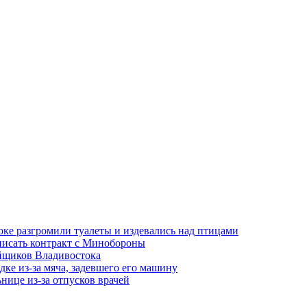
оке разгромили туалеты и издевались над птицами
писать контракт с Минобороны
ойщиков Владивостока
ке из-за мяча, задевшего его машину
нице из-за отпусков врачей