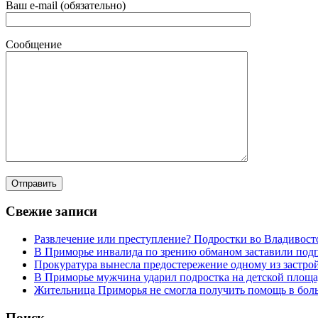
Ваш e-mail (обязательно)
Сообщение
Свежие записи
Развлечение или преступление? Подростки во Владивост
В Приморье инвалида по зрению обманом заставили под
Прокуратура вынесла предостережение одному из застр
В Приморье мужчина ударил подростка на детской площад
Жительница Приморья не смогла получить помощь в боль
Поиск