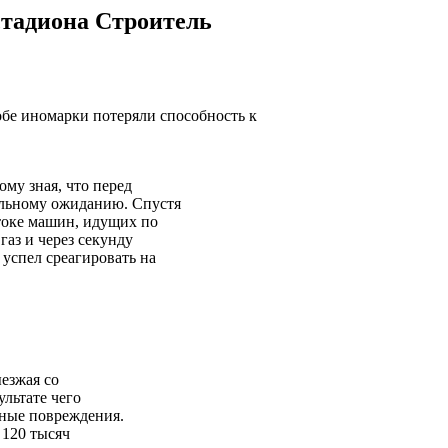
стадиона Строитель
обе иномарки потеряли способность к
му зная, что перед
ельному ожиданию. Спустя
токе машин, идущих по
аз и через секунду
успел среагировать на
езжая со
ультате чего
зные повреждения.
 120 тысяч