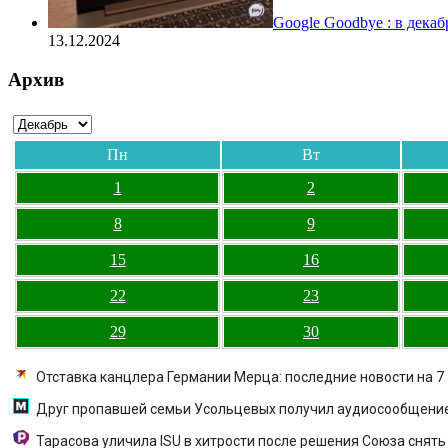
Google Goodbye : в дека
13.12.2024
Архив
Пн
Вт
1
2
8
9
15
16
22
23
29
30
Отставка канцлера Германии Мерца: последние новости на 7 
Друг пропавшей семьи Усольцевых получил аудиосообщение
Тарасова уличила ISU в хитрости после решения Союза снять 