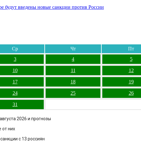
бре будут введены новые санкции против России
Ср
Чт
Пт
3
4
5
10
11
12
17
18
19
24
25
26
31
августа 2026 и прогнозы
 от них
санкции с 13 россиян