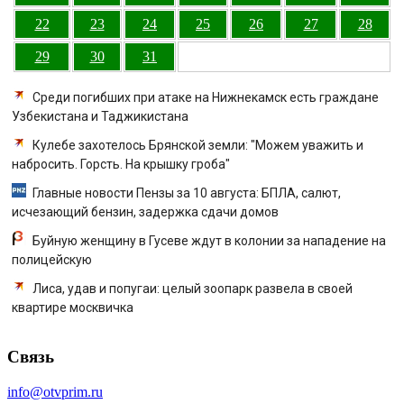
22
23
24
25
26
27
28
29
30
31
Среди погибших при атаке на Нижнекамск есть граждане
Узбекистана и Таджикистана
Кулебе захотелось Брянской земли: "Можем уважить и
набросить. Горсть. На крышку гроба"
Главные новости Пензы за 10 августа: БПЛА, салют,
исчезающий бензин, задержка сдачи домов
Буйную женщину в Гусеве ждут в колонии за нападение на
полицейскую
Лиса, удав и попугаи: целый зоопарк развела в своей
квартире москвичка
Связь
info@otvprim.ru