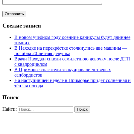
Свежие записи
В новом учебном году осенние каникулы будут длиннее
зимних
В Находке на перекрёстке столкнулись две машины —
погибла 20-летняя девушка
Врачи Находки спасли семилетнюю девочку после ДТП
с квадроциклом
В Приморье спасатели эвакуировали четверых
сапбордистов
На наступившей неделе в Приморье придёт солнечная и
тёплая погода
Поиск
Найти: