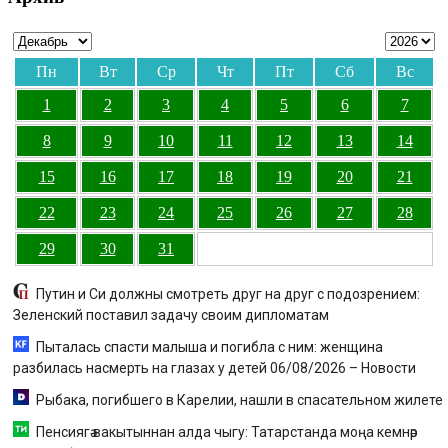
Пн
Вт
Ср
Чт
Пт
Сб
Вс
1
2
3
4
5
6
7
8
9
10
11
12
13
14
15
16
17
18
19
20
21
22
23
24
25
26
27
28
29
30
31
Путин и Си должны смотреть друг на друг с подозрением:
Зеленский поставил задачу своим дипломатам
Пыталась спасти малыша и погибла с ним: женщина
разбилась насмерть на глазах у детей 06/08/2026 – Новости
Рыбака, погибшего в Карелии, нашли в спасательном жилете
Пенсиягә вакытыннан алда чыгу: Татарстанда моңа кемнәр