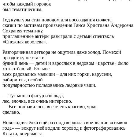
чтобы каждый городок
был тематическим.
Год культуры стал поводом для воссоздания сюжета
сказки по мотивам произведения Ганса Христиана Андерсена.
Сохраняя тематику,
приглашенные актёры разыграли с детьми спектакль
«Снежная королева».
Разгоряченная детвора не ощутила даже холод. Помехой
празднику не стал и
будний день — детей и взрослых в ледовом «царстве» было
хоть отбавляй. Больше
всех радовались малыши – для них горки, карусели,
лабиринты, особой
популярностью пользовались ледовые чаши.
— Тут много фигур изо льда,
лес, елочка, все очень интересно.
— Все понравилось, все очень красиво, ярко
сделано.
Новогодняя ёлка ещё раз подтвердила свое звание «символ
года» — вокруг неё водили хоровод и фотографировались.
Кстати, впервые за