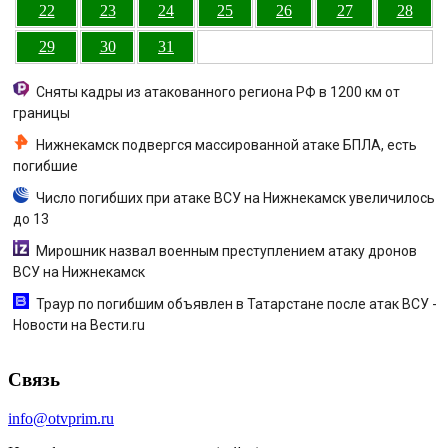
22
23
24
25
26
27
28
29
30
31
Сняты кадры из атакованного региона РФ в 1200 км от
границы
Нижнекамск подвергся массированной атаке БПЛА, есть
погибшие
Число погибших при атаке ВСУ на Нижнекамск увеличилось
до 13
Мирошник назвал военным преступлением атаку дронов
ВСУ на Нижнекамск
Траур по погибшим объявлен в Татарстане после атак ВСУ -
Новости на Вести.ru
Связь
info@otvprim.ru