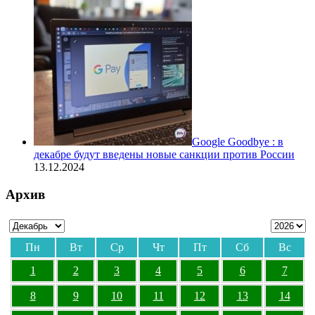
Google Goodbye : в
декабре будут введены новые санкции против России
13.12.2024
Архив
Пн
Вт
Ср
Чт
Пт
Сб
Вс
1
2
3
4
5
6
7
8
9
10
11
12
13
14