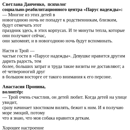
Светлана Данченко, психолог
социально-реабилитационного центра «Парус надежды»:
— Многие из этих детей в
новогоднюю ночь не попадут к родственникам, близким,
будут отмечать этот
праздник здесь, в этих корпусах. И те минуты тепла, которые
они получают сейчас,
они запомнят, и в новогоднюю ночь будут вспоминать.
Настя и Трой —
частые гости в «Парусе надежды». Девушке нравится другим
дарить радость, тем
более, больших затрат и труда такие визиты не доставляют; а
её четвероногий друг
в большом восторге от такого внимания к его персоне.
Анастасия Пронина,
волонтёр:
— Трой очень счастлив, он детей любит. Когда детей на улице
увидит,
сразу начинает хвостиком вилять, бежит к ним. И я получаю
море эмоций, потому
что я знаю, что моя собака нравится деткам.
Хорошее настроение