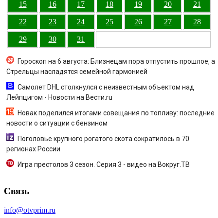
15
16
17
18
19
20
21
22
23
24
25
26
27
28
29
30
31
Гороскоп на 6 августа: Близнецам пора отпустить прошлое, а
Стрельцы насладятся семейной гармонией
Самолет DHL столкнулся с неизвестным объектом над
Лейпцигом - Новости на Вести.ru
Новак поделился итогами совещания по топливу: последние
новости о ситуации с бензином
Поголовье крупного рогатого скота сократилось в 70
регионах России
Игра престолов 3 сезон. Серия 3 - видео на Вокруг.ТВ
Связь
info@otvprim.ru