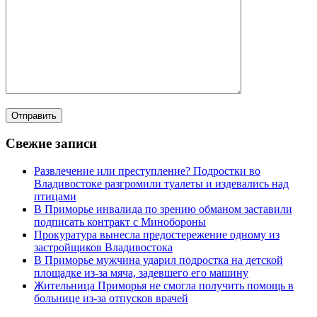
Свежие записи
Развлечение или преступление? Подростки во
Владивостоке разгромили туалеты и издевались над
птицами
В Приморье инвалида по зрению обманом заставили
подписать контракт с Минобороны
Прокуратура вынесла предостережение одному из
застройщиков Владивостока
В Приморье мужчина ударил подростка на детской
площадке из-за мяча, задевшего его машину
Жительница Приморья не смогла получить помощь в
больнице из-за отпусков врачей