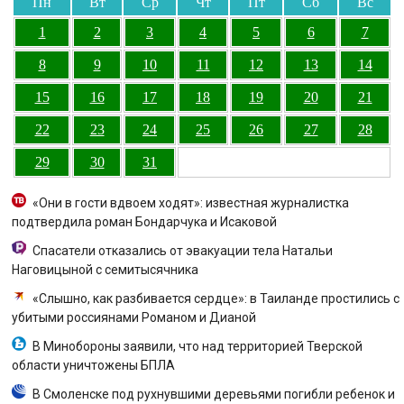
Пн
Вт
Ср
Чт
Пт
Сб
Вс
1
2
3
4
5
6
7
8
9
10
11
12
13
14
15
16
17
18
19
20
21
22
23
24
25
26
27
28
29
30
31
«Они в гости вдвоем ходят»: известная журналистка
подтвердила роман Бондарчука и Исаковой
Спасатели отказались от эвакуации тела Натальи
Наговицыной с семитысячника
«Слышно, как разбивается сердце»: в Таиланде простились с
убитыми россиянами Романом и Дианой
В Минобороны заявили, что над территорией Тверской
области уничтожены БПЛА
В Смоленске под рухнувшими деревьями погибли ребенок и