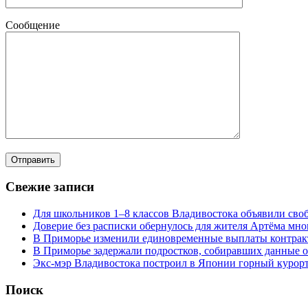
Сообщение
Свежие записи
Для школьников 1–8 классов Владивостока объявили своб
Доверие без расписки обернулось для жителя Артёма мн
В Приморье изменили единовременные выплаты контра
В Приморье задержали подростков, собиравших данные о
Экс-мэр Владивостока построил в Японии горный курорт
Поиск