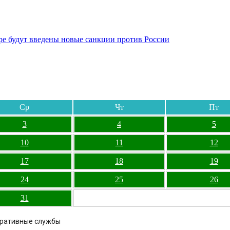
бре будут введены новые санкции против России
Ср
Чт
Пт
3
4
5
10
11
12
17
18
19
24
25
26
31
еративные службы