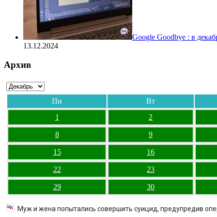
Google Goodbye : в дека
13.12.2024
Архив
Пн
Вт
1
2
8
9
15
16
22
23
29
30
Муж и жена попытались совершить суицид, предупредив оп