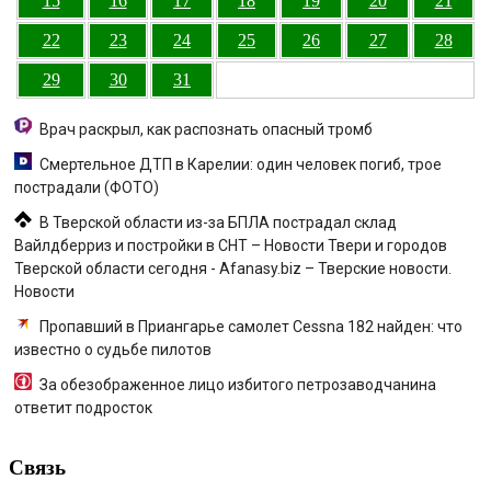
15
16
17
18
19
20
21
22
23
24
25
26
27
28
29
30
31
Врач раскрыл, как распознать опасный тромб
Смертельное ДТП в Карелии: один человек погиб, трое
пострадали (ФОТО)
В Тверской области из-за БПЛА пострадал склад
Вайлдберриз и постройки в СНТ – Новости Твери и городов
Тверской области сегодня - Afanasy.biz – Тверские новости.
Новости
Пропавший в Приангарье самолет Cessna 182 найден: что
известно о судьбе пилотов
За обезображенное лицо избитого петрозаводчанина
ответит подросток
Связь