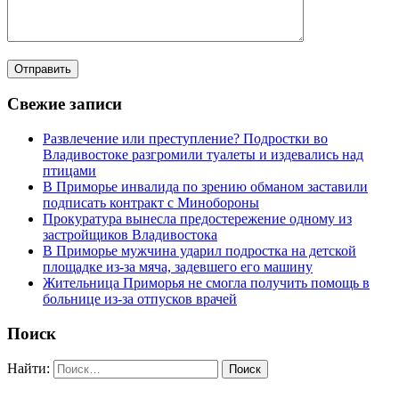
Свежие записи
Развлечение или преступление? Подростки во
Владивостоке разгромили туалеты и издевались над
птицами
В Приморье инвалида по зрению обманом заставили
подписать контракт с Минобороны
Прокуратура вынесла предостережение одному из
застройщиков Владивостока
В Приморье мужчина ударил подростка на детской
площадке из-за мяча, задевшего его машину
Жительница Приморья не смогла получить помощь в
больнице из-за отпусков врачей
Поиск
Найти: