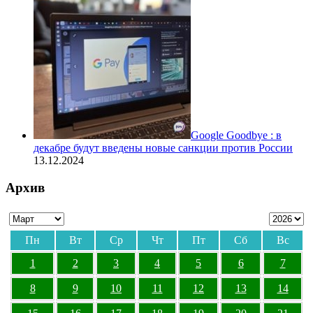
Google Goodbye : в
декабре будут введены новые санкции против России
13.12.2024
Архив
Пн
Вт
Ср
Чт
Пт
Сб
Вс
1
2
3
4
5
6
7
8
9
10
11
12
13
14