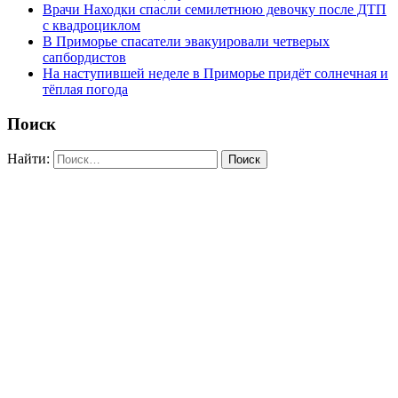
Врачи Находки спасли семилетнюю девочку после ДТП
с квадроциклом
В Приморье спасатели эвакуировали четверых
сапбордистов
На наступившей неделе в Приморье придёт солнечная и
тёплая погода
Поиск
Найти: