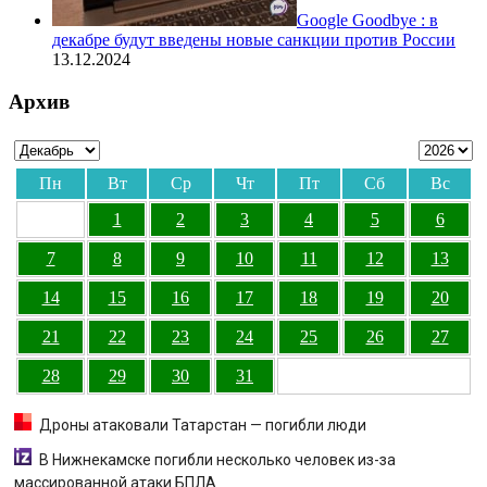
Google Goodbye : в
декабре будут введены новые санкции против России
13.12.2024
Архив
Пн
Вт
Ср
Чт
Пт
Сб
Вс
1
2
3
4
5
6
7
8
9
10
11
12
13
14
15
16
17
18
19
20
21
22
23
24
25
26
27
28
29
30
31
Дроны атаковали Татарстан — погибли люди
В Нижнекамске погибли несколько человек из-за
массированной атаки БПЛА