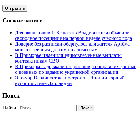
Свежие записи
Для школьников 1–8 классов Владивостока объявили
свободное посещение на первой неделе учебного года
Доверие без расписки обернулось для жителя Артёма
многотысячным долгом по алиментам
В Приморье изменили единовременные выплаты
контрактникам СВО
В Приморье задержали подростков, собиравших данные
о военных по заданию украинской организации
Экс-мэр Владивостока построил в Японии горный
курорт в стиле Лапландии
Поиск
Найти: