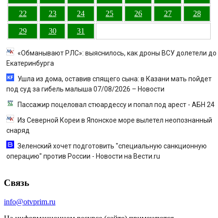
22
23
24
25
26
27
28
29
30
31
«Обманывают РЛС»: выяснилось, как дроны ВСУ долетели до
Екатеринбурга
Ушла из дома, оставив спящего сына: в Казани мать пойдет
под суд за гибель малыша 07/08/2026 – Новости
Пассажир поцеловал стюардессу и попал под арест - АБН 24
Из Северной Кореи в Японское море вылетел неопознанный
снаряд
Зеленский хочет подготовить "специальную санкционную
операцию" против России - Новости на Вести.ru
Связь
info@otvprim.ru