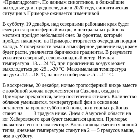
«Примгидромет». По данным синоптиков, в ближайшие
выходные дни, предпоследние в 2020 году, синоптическая
ситуация в Приморье ожидается изменчивой.
В субботу, 19 декабря, над северными районами края будет
смещаться тропосферный вихрь, в центральных районах
местами пройдет небольшой снег. За фронтом, который
пройдет накануне, на Приморье вторгнется очередная порция
холода. У поверхности земли атмосферное давление над краем
будет расти, увеличатся барические градиенты. В результате
усилится северный, северо-западный ветер. Ночная
температура -18…-24 °С, при прояснениях воздух может
выхолодиться до -25…-30 °С. Максимальная температура
воздуха -12…-18 °С, на юге и побережье -5…-11 °С.
В воскресенье, 20 декабря, ночью тропосферный вихрь вместе
с ложбиной холода переместятся на Сахалин, осадки в
Приморье прекратятся, ветер постепенно стихнет. Количество
облаков уменьшится, температурный фон в основном
останется на уровне субботней ночи, но в горных районах
станет на 1 — 3 градуса ниже. Днем с Амурской области на
юг Хабаровского края будет смещаться циклон, Приморье
окажется в его теплом секторе. Волна холода сменится волной
тепла, дневные температуры станут на 2 — 5 градусов выше,
чем в субботу.