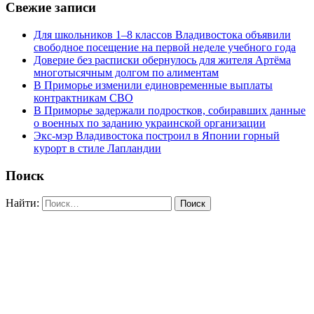
Свежие записи
Для школьников 1–8 классов Владивостока объявили
свободное посещение на первой неделе учебного года
Доверие без расписки обернулось для жителя Артёма
многотысячным долгом по алиментам
В Приморье изменили единовременные выплаты
контрактникам СВО
В Приморье задержали подростков, собиравших данные
о военных по заданию украинской организации
Экс-мэр Владивостока построил в Японии горный
курорт в стиле Лапландии
Поиск
Найти: