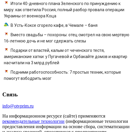
Итоги 40-дневного плана Зеленского по принуждению к
миру: как ответила Россия, полный разбор провала операции
Украины от военкора Коца
В Усть-Коксе сгорело кафе, в Чемале – баня
Вместо свадьбы – похороны: отец смотрел на свою мертвую
16-летнюю дочь и не мог сдержать слезы
Подарки от властей, калым от чеченского тестя,
американские хатки: у Пугачевой и Орбакайте домов и квартир
насчитали на 3 млрд рублей
Подними работоспособность: 7 простых техник, которые
помогут взбодрить мозг
Связь
info@otvprim.ru
На информационном ресурсе (сайте) применяются
рекомендательные технологии
(информационные технологии
предоставления информации на основе сбора, систематизации
и анализа сведений, относящихся к предпочтениям