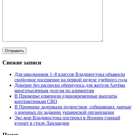
Свежие записи
Для школьников 1–8 классов Владивостока объявили
свободное посещение на первой неделе учебного года
Доверие без расписки обернулось для жителя Артёма
многотысячным долгом по алиментам
В Приморье изменили единовременные выплаты
контрактникам СВО
В Приморье задержали подростков, собиравших данные
о военных по заданию украинской организации
Экс-мэр Владивостока построил в Японии горный
курорт в стиле Лапландии
Поиск