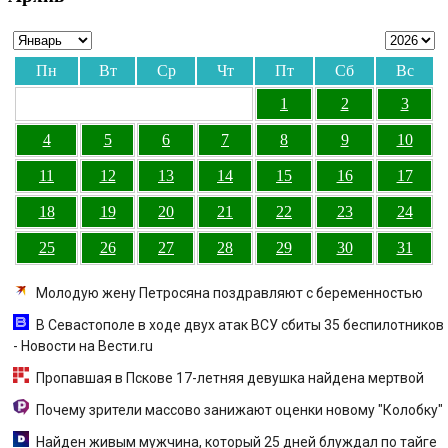
Пн
Вт
Ср
Чт
Пт
Сб
Вс
1
2
3
4
5
6
7
8
9
10
11
12
13
14
15
16
17
18
19
20
21
22
23
24
25
26
27
28
29
30
31
Молодую жену Петросяна поздравляют с беременностью
В Севастополе в ходе двух атак ВСУ сбиты 35 беспилотников
- Новости на Вести.ru
Пропавшая в Пскове 17-летняя девушка найдена мертвой
Почему зрители массово занижают оценки новому "Колобку"
Найден живым мужчина, который 25 дней блуждал по тайге