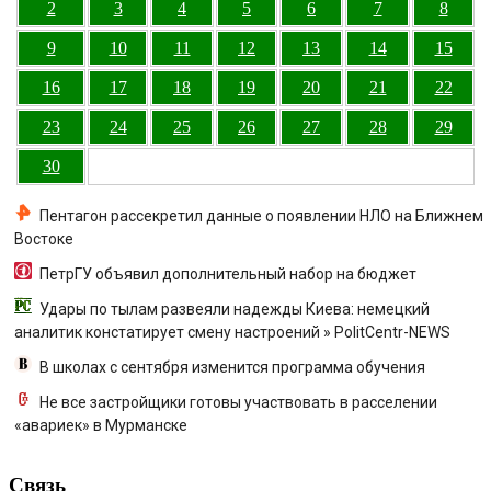
2
3
4
5
6
7
8
9
10
11
12
13
14
15
16
17
18
19
20
21
22
23
24
25
26
27
28
29
30
Пентагон рассекретил данные о появлении НЛО на Ближнем
Востоке
ПетрГУ объявил дополнительный набор на бюджет
Удары по тылам развеяли надежды Киева: немецкий
аналитик констатирует смену настроений » PolitCentr-NEWS
В школах с сентября изменится программа обучения
Не все застройщики готовы участвовать в расселении
«авариек» в Мурманске
Связь