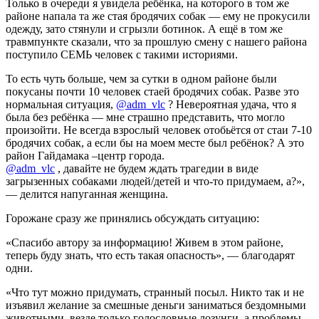
Только в очереди я увидела ребёнка, на которого в том же
районе напала та же стая бродячих собак — ему не прокусили
одежду, зато стянули и сгрызли ботинок. А ещё в том же
травмпункте сказали, что за прошлую смену с нашего района
поступило СЕМЬ человек с такими историями.
То есть чуть больше, чем за сутки в одном районе были
покусаны почти 10 человек стаей бродячих собак. Разве это
нормальная ситуация,
@adm_vlc
? Невероятная удача, что я
была без ребёнка — мне страшно представить, что могло
произойти. Не всегда взрослый человек отобьётся от стаи 7-10
бродячих собак, а если бы на моем месте был ребёнок? А это
район Гайдамака –центр города.
@adm_vlc
, давайте не будем ждать трагедии в виде
загрызенных собаками людей/детей и что-то придумаем, а?»,
— делится напуганная женщина.
Горожане сразу же принялись обсуждать ситуацию:
«Спасибо автору за информацию! Живем в этом районе,
теперь буду знать, что есть такая опасность», — благодарят
одни.
«Что тут можно придумать, странный посыл. Никто так и не
изъявил желание за смешные деньги заниматься бездомными
животными, везде только голословные лозунги, а проблемы