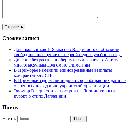
Свежие записи
Для школьников 1–8 классов Владивостока объявили
свободное посещение на первой неделе учебного года
Доверие без расписки обернулось для жителя Артёма
многотысячным долгом по алиментам
В Приморье изменили единовременные выплаты
контрактникам СВО
В Приморье задержали подростков, собиравших данные
о военных по заданию украинской организации
Экс-мэр Владивостока построил в Японии горный
курорт в стиле Лапландии
Поиск
Найти: