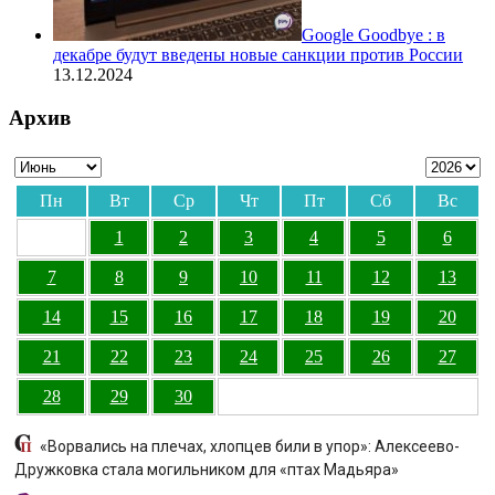
Google Goodbye : в
декабре будут введены новые санкции против России
13.12.2024
Архив
Пн
Вт
Ср
Чт
Пт
Сб
Вс
1
2
3
4
5
6
7
8
9
10
11
12
13
14
15
16
17
18
19
20
21
22
23
24
25
26
27
28
29
30
«Ворвались на плечах, хлопцев били в упор»: Алексеево-
Дружковка стала могильником для «птах Мадьяра»