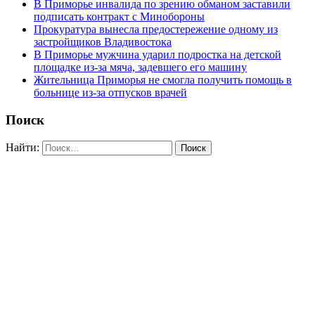
В Приморье инвалида по зрению обманом заставили
подписать контракт с Минобороны
Прокуратура вынесла предостережение одному из
застройщиков Владивостока
В Приморье мужчина ударил подростка на детской
площадке из-за мяча, задевшего его машину
Жительница Приморья не смогла получить помощь в
больнице из-за отпусков врачей
Поиск
Найти: