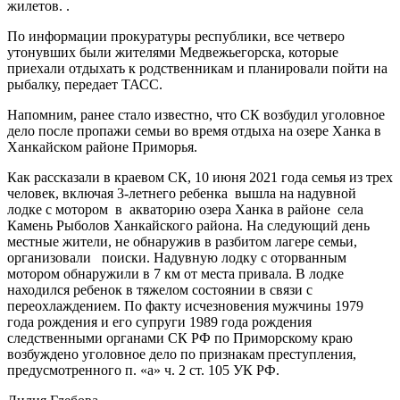
жилетов. .
По информации прокуратуры республики, все четверо
утонувших были жителями Медвежьегорска, которые
приехали отдыхать к родственникам и планировали пойти на
рыбалку, передает ТАСС.
Напомним, ранее стало известно, что СК возбудил уголовное
дело после пропажи семьи во время отдыха на озере Ханка в
Ханкайском районе Приморья.
Как рассказали в краевом СК, 10 июня 2021 года семья из трех
человек, включая 3-летнего ребенка вышла на надувной
лодке с мотором в акваторию озера Ханка в районе села
Камень Рыболов Ханкайского района. На следующий день
местные жители, не обнаружив в разбитом лагере семьи,
организовали поиски. Надувную лодку с оторванным
мотором обнаружили в 7 км от места привала. В лодке
находился ребенок в тяжелом состоянии в связи с
переохлаждением. По факту исчезновения мужчины 1979
года рождения и его супруги 1989 года рождения
следственными органами СК РФ по Приморскому краю
возбуждено уголовное дело по признакам преступления,
предусмотренного п. «а» ч. 2 ст. 105 УК РФ.