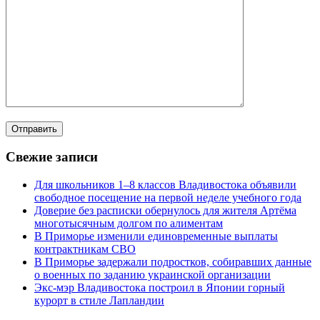
Свежие записи
Для школьников 1–8 классов Владивостока объявили
свободное посещение на первой неделе учебного года
Доверие без расписки обернулось для жителя Артёма
многотысячным долгом по алиментам
В Приморье изменили единовременные выплаты
контрактникам СВО
В Приморье задержали подростков, собиравших данные
о военных по заданию украинской организации
Экс-мэр Владивостока построил в Японии горный
курорт в стиле Лапландии