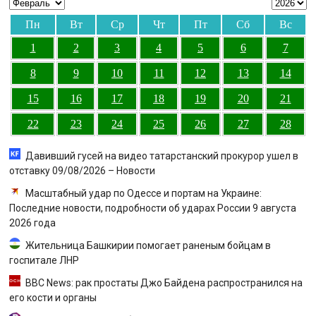
Пн
Вт
Ср
Чт
Пт
Сб
Вс
1
2
3
4
5
6
7
8
9
10
11
12
13
14
15
16
17
18
19
20
21
22
23
24
25
26
27
28
Давивший гусей на видео татарстанский прокурор ушел в
отставку 09/08/2026 – Новости
Масштабный удар по Одессе и портам на Украине:
Последние новости, подробности об ударах России 9 августа
2026 года
Жительница Башкирии помогает раненым бойцам в
госпитале ЛНР
BBC News: рак простаты Джо Байдена распространился на
его кости и органы