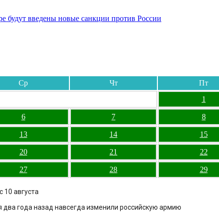
бре будут введены новые санкции против России
Ср
Чт
Пт
1
6
7
8
13
14
15
20
21
22
27
28
29
 10 августа
ия два года назад навсегда изменили российскую армию