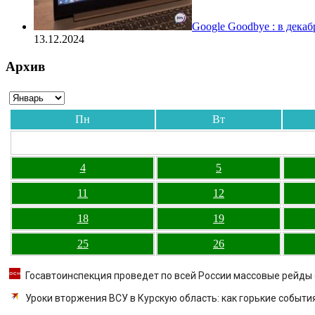
Google Goodbye : в дека
13.12.2024
Архив
Пн
Вт
4
5
11
12
18
19
25
26
Госавтоинспекция проведет по всей России массовые рейды с
Уроки вторжения ВСУ в Курскую область: как горькие событ