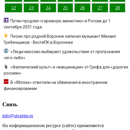
22
23
24
25
26
27
28
Путин продлил «гаражную амнистию» в России до 1
сентября 2031 года
Песню про родной Воронеж написал музыкант Михаил
Гребенщиков - ВестиПК в Воронеже
«Люди массово выбирают удовольствие от пропускания
чего-либо»
«Фаллический культ» и «вакцинация» от Грефа для «дорогих
россиян»
В «Яблоке» ответили на обвинения в иностранном
финансировании
Связь
info@otvprim.ru
На информационном ресурсе (сайте) применяются