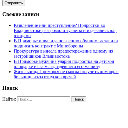
Свежие записи
Развлечение или преступление? Подростки во
Владивостоке разгромили туалеты и издевались над
птицами
В Приморье инвалида по зрению обманом заставили
подписать контракт с Минобороны
Прокуратура вынесла предостережение одному из
застройщиков Владивостока
В Приморье мужчина ударил подростка на детской
площадке из-за мяча, задевшего его машину
Жительница Приморья не смогла получить помощь в
больнице из-за отпусков врачей
Поиск
Найти: