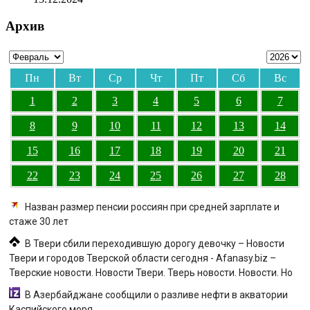
Архив
Пн
Вт
Ср
Чт
Пт
Сб
Вс
1
2
3
4
5
6
7
8
9
10
11
12
13
14
15
16
17
18
19
20
21
22
23
24
25
26
27
28
Назван размер пенсии россиян при средней зарплате и
стаже 30 лет
В Твери сбили переходившую дорогу девочку – Новости
Твери и городов Тверской области сегодня - Afanasy.biz –
Тверские новости. Новости Твери. Тверь новости. Новости. Но
В Азербайджане сообщили о разливе нефти в акватории
Каспийского моря