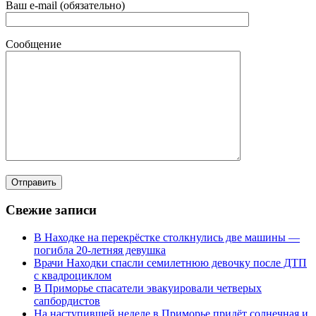
Ваш e-mail (обязательно)
Сообщение
Свежие записи
В Находке на перекрёстке столкнулись две машины —
погибла 20-летняя девушка
Врачи Находки спасли семилетнюю девочку после ДТП
с квадроциклом
В Приморье спасатели эвакуировали четверых
сапбордистов
На наступившей неделе в Приморье придёт солнечная и