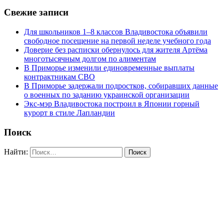
Свежие записи
Для школьников 1–8 классов Владивостока объявили
свободное посещение на первой неделе учебного года
Доверие без расписки обернулось для жителя Артёма
многотысячным долгом по алиментам
В Приморье изменили единовременные выплаты
контрактникам СВО
В Приморье задержали подростков, собиравших данные
о военных по заданию украинской организации
Экс-мэр Владивостока построил в Японии горный
курорт в стиле Лапландии
Поиск
Найти: