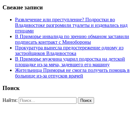
Свежие записи
Развлечение или преступление? Подростки во
Владивостоке разгромили туалеты и издевались над
птицами
В Приморье инвалида по зрению обманом заставили
подписать контракт с Минобороны
Прокуратура вынесла предостережение одному из
застройщиков Владивостока
В Приморье мужчина ударил подростка на детской
площадке из-за мяча, задевшего его машину
Жительница Приморья не смогла получить помощь в
больнице из-за отпусков врачей
Поиск
Найти: