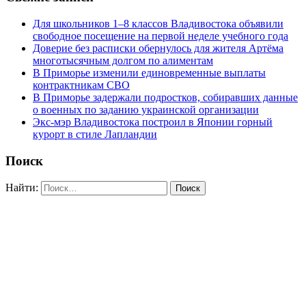
Для школьников 1–8 классов Владивостока объявили
свободное посещение на первой неделе учебного года
Доверие без расписки обернулось для жителя Артёма
многотысячным долгом по алиментам
В Приморье изменили единовременные выплаты
контрактникам СВО
В Приморье задержали подростков, собиравших данные
о военных по заданию украинской организации
Экс-мэр Владивостока построил в Японии горный
курорт в стиле Лапландии
Поиск
Найти: