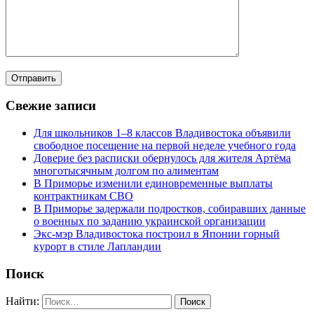
Свежие записи
Для школьников 1–8 классов Владивостока объявили
свободное посещение на первой неделе учебного года
Доверие без расписки обернулось для жителя Артёма
многотысячным долгом по алиментам
В Приморье изменили единовременные выплаты
контрактникам СВО
В Приморье задержали подростков, собиравших данные
о военных по заданию украинской организации
Экс-мэр Владивостока построил в Японии горный
курорт в стиле Лапландии
Поиск
Найти: