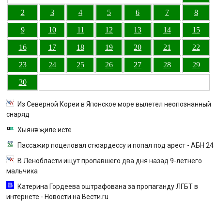
2
3
4
5
6
7
8
9
10
11
12
13
14
15
16
17
18
19
20
21
22
23
24
25
26
27
28
29
30
Из Северной Кореи в Японское море вылетел неопознанный
снаряд
Хыянәт җиле исте
Пассажир поцеловал стюардессу и попал под арест - АБН 24
В Ленобласти ищут пропавшего два дня назад 9-летнего
мальчика
Катерина Гордеева оштрафована за пропаганду ЛГБТ в
интернете - Новости на Вести.ru