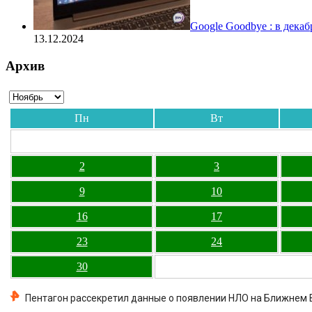
Google Goodbye : в дека
13.12.2024
Архив
Пн
Вт
2
3
9
10
16
17
23
24
30
Пентагон рассекретил данные о появлении НЛО на Ближнем 