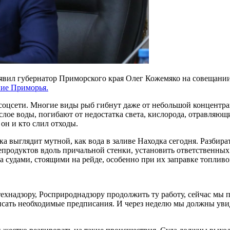
аявил губернатор Приморского края Олег Кожемяко на совещани
ие Приморья.
соцсети. Многие виды рыб гибнут даже от небольшой концентра
лое воды, погибают от недостатка света, кислорода, отравляющ
 он и кто слил отходы.
ока выглядит мутной, как вода в заливе Находка сегодня. Разбир
тепродуктов вдоль причальной стенки, установить ответственных
 судами, стоящими на рейде, особенно при их заправке топливо
ехнадзору, Росприроднадзору продолжить ту работу, сейчас мы 
ть необходимые предписания. И через неделю мы должны увидет