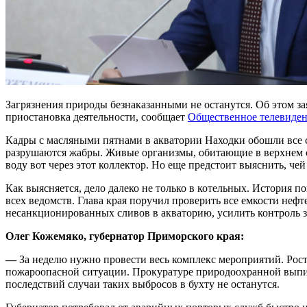
Загрязнения природы безнаказанными не останутся. Об этом з
приостановка деятельности, сообщает
Общественное телевиден
Кадры с масляными пятнами в акватории Находки обошли все 
разрушаются жабры. Живые организмы, обитающие в верхнем с
воду вот через этот коллектор. Но еще предстоит выяснить, чей
Как выясняется, дело далеко не только в котельных. История п
всех ведомств. Глава края поручил проверить все емкости неф
несанкционированных сливов в акваторию, усилить контроль за
Олег Кожемяко, губернатор Приморского края:
—
За неделю нужно провести весь комплекс мероприятий. Рост
пожароопасной ситуации. Прокуратуре природоохранной выписа
последствий случаи таких выбросов в бухту не останутся.