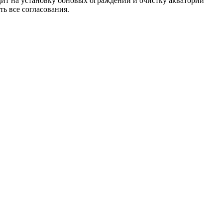
дит на установку боновых ограждений и очистку акватории
ь все согласования.