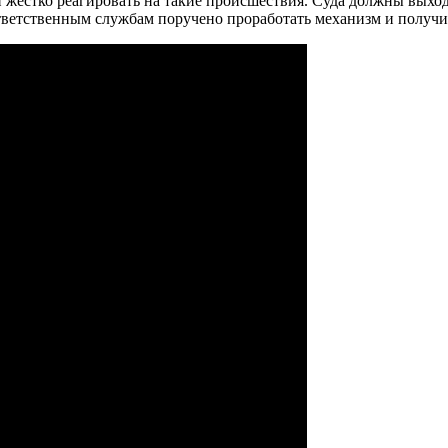
 жестко реагировать на такие происшествия. Суда должны выхо
 Ответственным службам поручено проработать механизм и получит