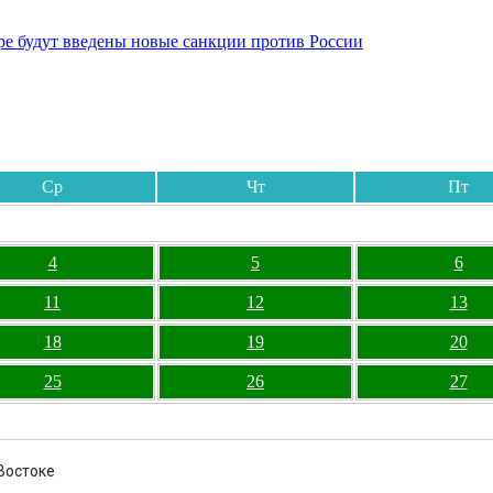
бре будут введены новые санкции против России
Ср
Чт
Пт
4
5
6
11
12
13
18
19
20
25
26
27
Востоке