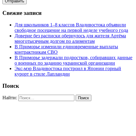
Свежие записи
Для школьников 1–8 классов Владивостока объявили
свободное посещение на первой неделе учебного года
Доверие без расписки обернулось для жителя Артёма
многотысячным долгом по алиментам
В Приморье изменили единовременные выплаты
контрактникам СВО
В Приморье задержали подростков, собиравших данные
о военных по заданию украинской организации
Экс-мэр Владивостока построил в Японии горный
курорт в стиле Лапландии
Поиск
Найти: