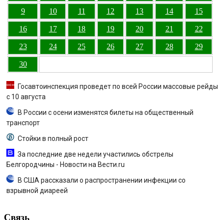
9
10
11
12
13
14
15
16
17
18
19
20
21
22
23
24
25
26
27
28
29
30
Госавтоинспекция проведет по всей России массовые рейды
с 10 августа
В России с осени изменятся билеты на общественный
транспорт
Стойки в полный рост
За последние две недели участились обстрелы
Белгородчины - Новости на Вести.ru
В США рассказали о распространении инфекции со
взрывной диареей
Связь