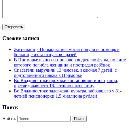
Свежие записи
Жительница Приморья не смогла получить помощь в
больнице из-за отпусков врачей
В Приморье вынесен приговор водителю фуры, по вине
которого погибла женщина и пострадал ребёнок
Спасатели выручили 13 человек, включая 7 детей, с
подтопленного пляжа в Приморье
Во Владивостоке прохожие остановили иностранца,
преследовавшего 16-летнюю школьницу
Во Владивостоке задержали курьера, забравшего у 81-
летней пенсионерки 1,5 миллиона рублей
Поиск
Найти: