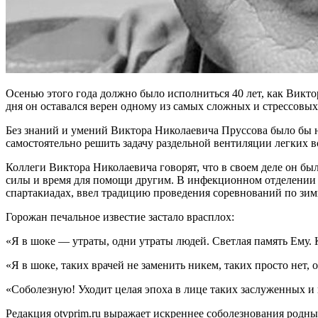
Осенью этого года должно было исполниться 40 лет, как Викт
дня он оставался верен одному из самых сложных и стрессовы
Без знаний и умений Виктора Николаевича Пруссова было бы 
самостоятельно решить задачу раздельной вентиляции легких в
Коллеги Виктора Николаевича говорят, что в своем деле он бы
силы и время для помощи другим. В инфекционном отделении 
спартакиадах, ввел традицию проведения соревнований по зим
Горожан печальное известие застало врасплох:
«Я в шоке — утраты, одни утраты людей. Светлая память Ему.
«Я в шоке, таких врачей не заменить никем, таких просто нет,
«Соболезную! Уходит целая эпоха в лице таких заслуженных и 
Редакция otvprim.ru выражает искреннее соболезнования род