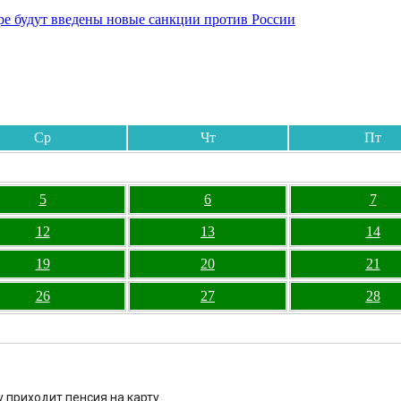
бре будут введены новые санкции против России
Ср
Чт
Пт
5
6
7
12
13
14
19
20
21
26
27
28
у приходит пенсия на карту