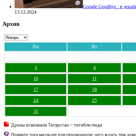
Google Goodbye : в дека
13.12.2024
Архив
Пн
Вт
3
4
10
11
17
18
24
25
31
Дроны атаковали Татарстан — погибли люди
Правило трех месяцев для пенсионеров: чего ждать тем, ком