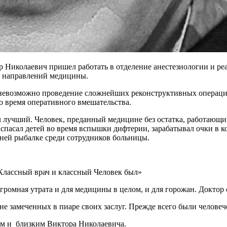
ор Николаевич пришел работать в отделение анестезиологии и 
х направлений медицины.
невозможно проведение сложнейших реконструктивных операций 
о время оперативного вмешательства.
л лучший. Человек, преданный медицине без остатка, работающи
спасал детей во время вспышки дифтерии, зарабатывал очки в 
ней рыбалке среди сотрудников больницы.
 Классный врач и классный Человек был»
 огромная утрата и для медицины в целом, и для горожан. Доктор
не замеченных в пиаре своих заслуг. Прежде всего были челове
ным и близким Виктора Николаевича.