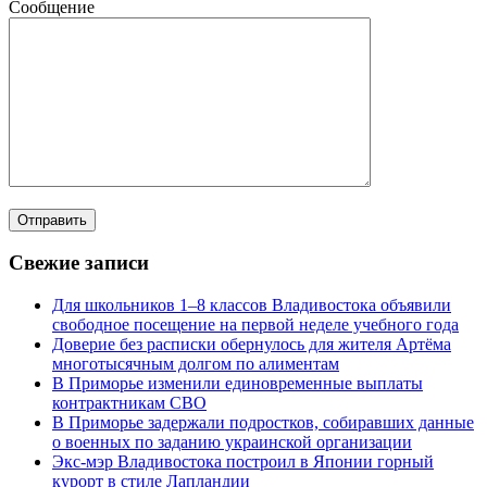
Сообщение
Свежие записи
Для школьников 1–8 классов Владивостока объявили
свободное посещение на первой неделе учебного года
Доверие без расписки обернулось для жителя Артёма
многотысячным долгом по алиментам
В Приморье изменили единовременные выплаты
контрактникам СВО
В Приморье задержали подростков, собиравших данные
о военных по заданию украинской организации
Экс-мэр Владивостока построил в Японии горный
курорт в стиле Лапландии