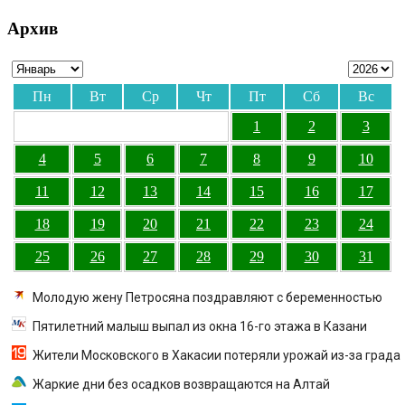
Архив
Пн
Вт
Ср
Чт
Пт
Сб
Вс
1
2
3
4
5
6
7
8
9
10
11
12
13
14
15
16
17
18
19
20
21
22
23
24
25
26
27
28
29
30
31
Молодую жену Петросяна поздравляют с беременностью
Пятилетний малыш выпал из окна 16-го этажа в Казани
Жители Московского в Хакасии потеряли урожай из-за града
Жаркие дни без осадков возвращаются на Алтай