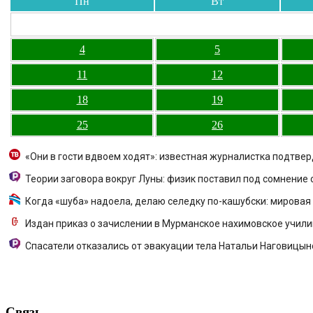
Пн
Вт
4
5
11
12
18
19
25
26
«Они в гости вдвоем ходят»: известная журналистка подтве
Теории заговора вокруг Луны: физик поставил под сомнение
Когда «шуба» надоела, делаю селедку по-кашубски: мировая 
Издан приказ о зачислении в Мурманское нахимовское учил
Спасатели отказались от эвакуации тела Натальи Наговицын
Связь