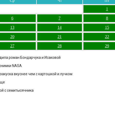
Ср
Чт
Пт
1
6
7
8
13
14
15
20
21
22
27
28
29
рдила роман Бондарчука и Исаковой
 снимки NASA
закуска вкуснее чем с картошкой и лучком
ище
ой с семитысячника