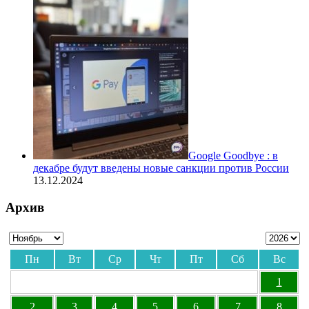
Google Goodbye : в
декабре будут введены новые санкции против России
13.12.2024
Архив
Пн
Вт
Ср
Чт
Пт
Сб
Вс
1
2
3
4
5
6
7
8