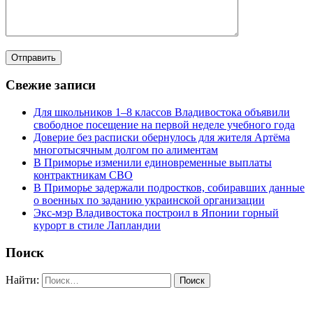
Свежие записи
Для школьников 1–8 классов Владивостока объявили
свободное посещение на первой неделе учебного года
Доверие без расписки обернулось для жителя Артёма
многотысячным долгом по алиментам
В Приморье изменили единовременные выплаты
контрактникам СВО
В Приморье задержали подростков, собиравших данные
о военных по заданию украинской организации
Экс-мэр Владивостока построил в Японии горный
курорт в стиле Лапландии
Поиск
Найти: