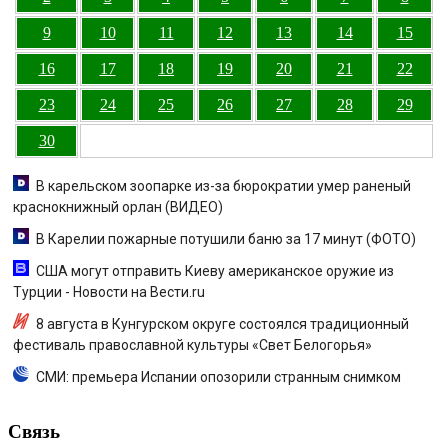
9
10
11
12
13
14
15
16
17
18
19
20
21
22
23
24
25
26
27
28
29
30
В карельском зоопарке из-за бюрократии умер раненый
краснокнижный орлан (ВИДЕО)
В Карелии пожарные потушили баню за 17 минут (ФОТО)
США могут отправить Киеву американское оружие из
Турции - Новости на Вести.ru
8 августа в Кунгурском округе состоялся традиционный
фестиваль православной культуры «Свет Белогорья»
СМИ: премьера Испании опозорили странным снимком
Связь