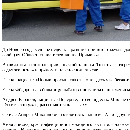
До Нового года меньше недели. Праздник принято отмечать дом
сообщает Общественное телевидение Приморья.
В ковидном госпитале привычная обстановка. То есть — очере
седьмого пота – в прямом и переносном смысле.
Елена, пациент: «Ночью просыпаешься – они здесь уже бегают,
Елена Фёдоровна в больницу рыбаков поступила с поражением 
Андрей Баранов, пациент: «Поверьте, что ковид есть. Многие с
лёгкие – это ужас, рассыпаются на глазах».
Сейчас Андрей Михайлович готовится к выписке. А вот другим
Анна Зинова, врач-инфекционист ковидного госпиталя на базе 
аксиома. В новогоднюю ночь у нас такие же дежурства, как и в