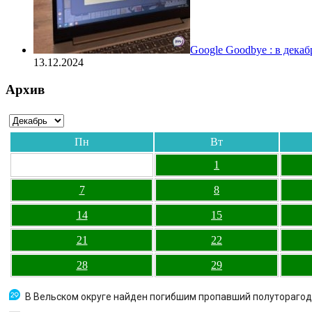
Google Goodbye : в дека
13.12.2024
Архив
Пн
Вт
1
7
8
14
15
21
22
28
29
В Вельском округе найден погибшим пропавший полутораго