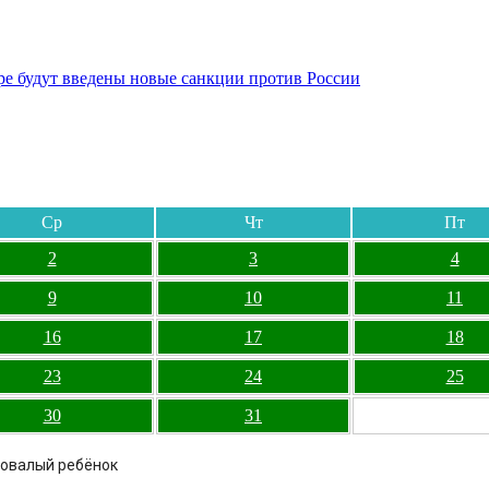
бре будут введены новые санкции против России
Ср
Чт
Пт
2
3
4
9
10
11
16
17
18
23
24
25
30
31
довалый ребёнок