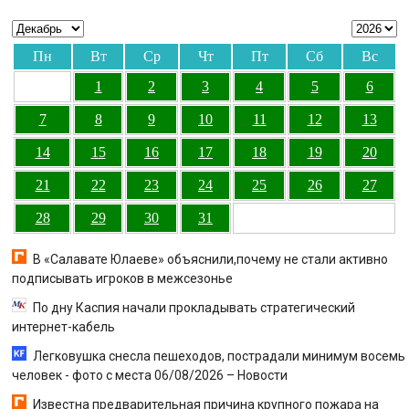
Пн
Вт
Ср
Чт
Пт
Сб
Вс
1
2
3
4
5
6
7
8
9
10
11
12
13
14
15
16
17
18
19
20
21
22
23
24
25
26
27
28
29
30
31
В «Салавате Юлаеве» объяснили,почему не стали активно
подписывать игроков в межсезонье
По дну Каспия начали прокладывать стратегический
интернет-кабель
Легковушка снесла пешеходов, пострадали минимум восемь
человек - фото с места 06/08/2026 – Новости
Известна предварительная причина крупного пожара на