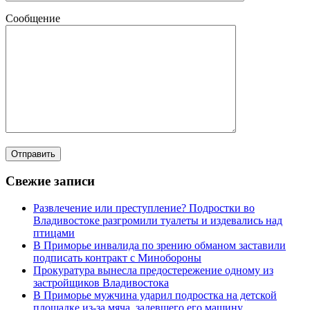
Сообщение
Свежие записи
Развлечение или преступление? Подростки во
Владивостоке разгромили туалеты и издевались над
птицами
В Приморье инвалида по зрению обманом заставили
подписать контракт с Минобороны
Прокуратура вынесла предостережение одному из
застройщиков Владивостока
В Приморье мужчина ударил подростка на детской
площадке из-за мяча, задевшего его машину