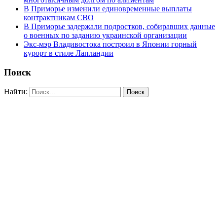
В Приморье изменили единовременные выплаты
контрактникам СВО
В Приморье задержали подростков, собиравших данные
о военных по заданию украинской организации
Экс-мэр Владивостока построил в Японии горный
курорт в стиле Лапландии
Поиск
Найти: