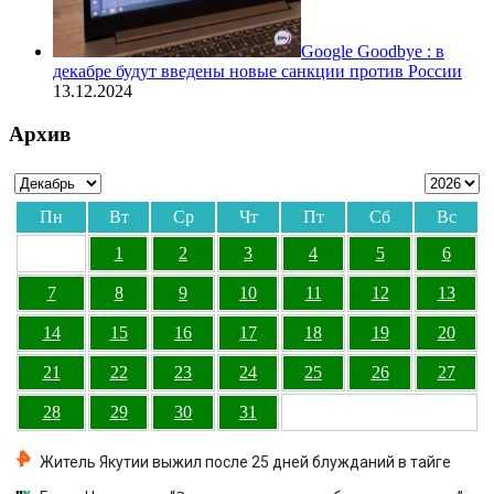
Google Goodbye : в
декабре будут введены новые санкции против России
13.12.2024
Архив
Пн
Вт
Ср
Чт
Пт
Сб
Вс
1
2
3
4
5
6
7
8
9
10
11
12
13
14
15
16
17
18
19
20
21
22
23
24
25
26
27
28
29
30
31
Житель Якутии выжил после 25 дней блужданий в тайге